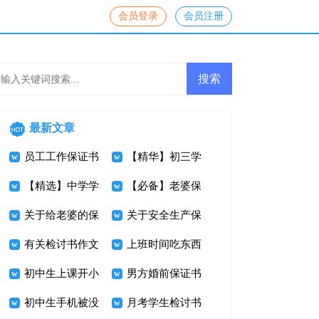
会员登录
会员注册
最新文章
员工工作保证书
【精华】初三学
【精选】中学学
生检讨书3篇
【必备】老婆保
生手机检讨书三
关于给老婆的保
证书三篇
关于安全生产保
篇
证书10篇
有关检讨书作文
证书汇总九篇
上班时间吃东西
集合五篇
初中生上课开小
检讨书
男方婚前保证书
差检讨书
初中生手机被没
月考学生检讨书