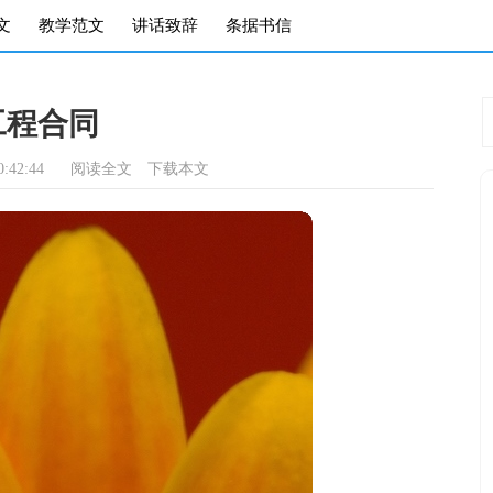
文
教学范文
讲话致辞
条据书信
工程合同
:42:44
阅读全文
下载本文