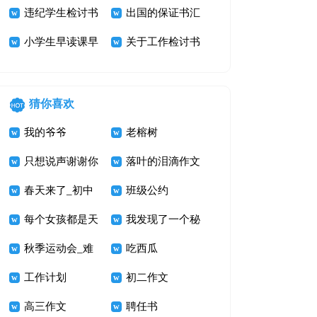
收检讨书
违纪学生检讨书
汇编6篇
出国的保证书汇
3篇
小学生早读课早
编七篇
关于工作检讨书
退检讨书
猜你喜欢
我的爷爷
老榕树
只想说声谢谢你
落叶的泪滴作文
600字
春天来了_初中
1000字
班级公约
写景的作文
每个女孩都是天
我发现了一个秘
使
秋季运动会_难
密
吃西瓜
忘的运动会作文
工作计划
初二作文
900字
高三作文
聘任书