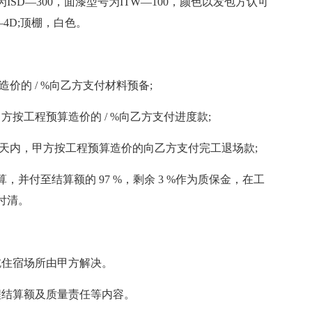
ISD—300，面漆型号为ITW—100，颜色以发包方认可
—4D;顶棚，白色。
造价的 / %向乙方支付材料预备;
按工程预算造价的 / %向乙方支付进度款;
/ 天内，甲方按工程预算造价的向乙方支付完工退场款;
算，并付至结算额的 97 %，剩余 3 %作为质保金，在工
付清。
吃住宿场所由甲方解决。
程结算额及质量责任等内容。