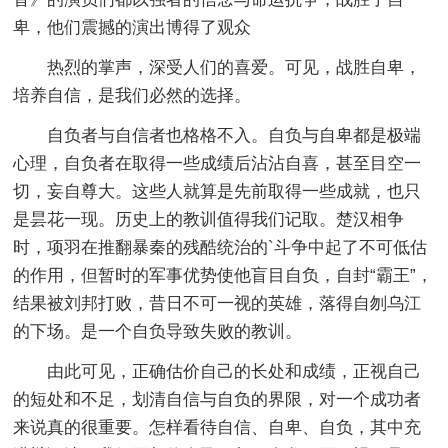
卑，他们震撼的演出博得了观众
热烈的掌声，深受人们的喜爱。可见，战胜自卑，
培养自信，是我们必然的选择。
自负者与自信者也格格不入。自负与自卑都是极端
心理，自负者在取得一些成绩后沾沾自喜，甚至目空一
切，妄自尊大。这些人就算是先前取得一些成就，也只
是昙花一现。历史上的教训值得我们记取。楚汉相争
时，项羽在推翻暴秦的残酷统治的`斗争中起了不可低估
的作用，但暂时的军事优势使他盲目自负，自封“霸王”，
结果被刘邦打败，昔日不可一视的英雄，落得自刎乌江
的下场。是一个自负导致失败的教训。
由此可见，正确估价自己的长处和成绩，正视自己
的短处和不足，划清自信与自负的界限，对一个成功者
来说真的很重要。怎样看待自信、自卑、自负，其中充