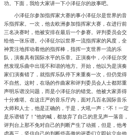
功。下面，我给大家讲一下小泽征尔的故事吧。
小泽征尔参加指挥家大赛的事小泽征尔是世界的音
乐指挥家。一次，他去欧洲参加指挥家大赛，在进行前
三名决赛时，他被安排在最后一个参赛。评判委员会交
给他一张乐谱。小泽征尔以世界一流指挥家的风度，全
神贯注地挥动着他的指挥棒，指挥一支世界一流的乐
队，演奏具有国际水平的乐章。正演奏中，小泽征尔突
然发现乐曲中出现不和谐的地方。开始，他以为是演奏
家们演奏错了，就指挥乐队停下来重奏一次，但仍觉得
不自然。这时，在场的作曲家和评判委员会人士都郑重
声明乐谱没问题，而是小泽征尔的错觉。他被大家弄得
十分难堪。在这庄严的音乐厅内，面对几百名国际音乐
大师和人士，他是正确的，于是，大吼一声：“不！一定
是乐谱错了！”他的喊，都放弃了自己的意见声一落音，
评判台上那不免对自己的判断产生了动摇，但是，他考
虑再三，坚信自己的判断些高傲的评委们立即站立向他