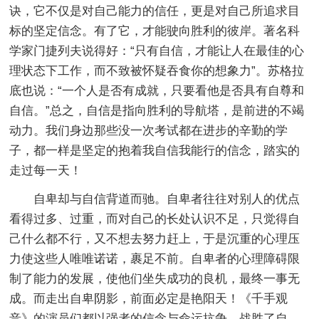
诀，它不仅是对自己能力的信任，更是对自己所追求目
标的坚定信念。有了它，才能驶向胜利的彼岸。著名科
学家门捷列夫说得好：“只有自信，才能让人在最佳的心
理状态下工作，而不致被怀疑吞食你的想象力”。苏格拉
底也说：“一个人是否有成就，只要看他是否具有自尊和
自信。”总之，自信是指向胜利的导航塔，是前进的不竭
动力。我们身边那些没一次考试都在进步的辛勤的学
子，都一样是坚定的抱着我自信我能行的信念，踏实的
走过每一天！
自卑却与自信背道而驰。自卑者往往对别人的优点
看得过多、过重，而对自己的长处认识不足，只觉得自
己什么都不行，又不想去努力赶上，于是沉重的心理压
力使这些人唯唯诺诺，裹足不前。自卑者的心理障碍限
制了能力的发展，使他们坐失成功的良机，最终一事无
成。而走出自卑阴影，前面必定是艳阳天！《千手观
音》的演员们都以强者的信念与命运抗争，战胜了自