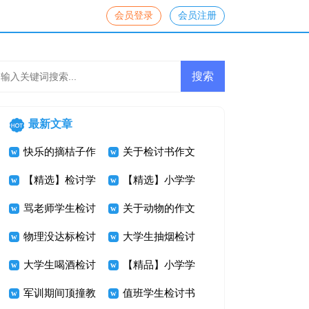
会员登录
会员注册
最新文章
快乐的摘桔子作
关于检讨书作文
文300字
【精选】检讨学
300字四篇
【精选】小学学
生的检讨书模板
骂老师学生检讨
生检讨书汇编八
关于动物的作文
集锦五篇
书范文汇编八篇
物理没达标检讨
篇
950字 活泼有趣
大学生抽烟检讨
书
大学生喝酒检讨
的猫咪
书锦集六篇
【精品】小学学
书汇总六篇
军训期间顶撞教
生检讨书合集七
值班学生检讨书