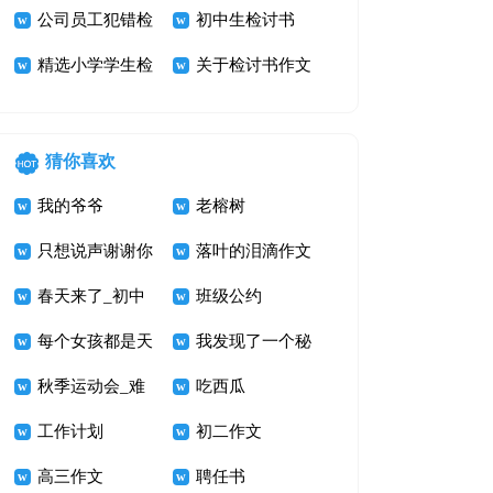
官检讨书
公司员工犯错检
篇
合集8篇
初中生检讨书
讨书15篇
精选小学学生检
关于检讨书作文
讨书模板锦集八
300字汇总7篇
篇
猜你喜欢
我的爷爷
老榕树
只想说声谢谢你
落叶的泪滴作文
600字
春天来了_初中
1000字
班级公约
写景的作文
每个女孩都是天
我发现了一个秘
使
秋季运动会_难
密
吃西瓜
忘的运动会作文
工作计划
初二作文
900字
高三作文
聘任书