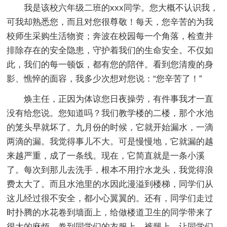
我是该校六年级二班的xxx同学。您大概不认识我，
可我却熟悉您，而且对您很尊敬！每天，您辛苦的为我
校师生采购生活物资；奔波在校园每一个角落，检查并
排除存在的安全隐患，守护着我们的生命安全。不仅如
此，我们的每一顿饭，都有您的陪伴。看到您清瘦的身
影、憔悴的面容，我多少次想对您说：“您辛苦了！”
焕主任，正因为体谅您日夜操劳，有件事我才一直
没有给您说。您知道吗？我们教学楼的二楼，那个水池
的笼头早就坏了。九月份的时候，它就开始漏水，一滴
两滴的漏。我觉得事儿不大。可是慢慢地，它就漏的越
来越严重，成了一条线。现在，它简直就是一条小溪
了。每次到那儿去洗手，根本不用拧水龙头，我觉得浪
费太大了。而且水池里的水因此漫溢到楼梯，同学们从
这儿经过很不安全，都小心翼翼的。还有，同学们走过
时扑腾的水花卷到墙面上，给做楼道卫生的同学带来了
很大的麻烦。卷到同学们的衣服上、裤腿上，让同学们