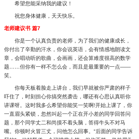
希望您能采纳我的建议！
祝您身体健康，天天快乐。
老师建议书 篇7
你是一个认真负责的老师，为了我们的健康成长，
你付出了辛勤的汗水，你会说英语，会有情感地朗读文
章，会唱动听的歌曲，会画画，还会算难度很高的数学
题……但你有一样不怎么会，而且是最重要的一点——
笑。
你每天板着脸走上讲台，我们早就被你严肃的样子
吓住了，时刻担心你搞突然袭击，哪还有心思认真听你
讲课呀。这时我多么希望你能笑一笑啊!开始上课了，你
一直眉头紧锁，忽然叫起一个正在开小差的同学回答问
题，那个同学丈二和尚摸不着头脑，答得牛头不对马
嘴。你顿时火冒三丈，问他怎么回事。“后面的同学告诉