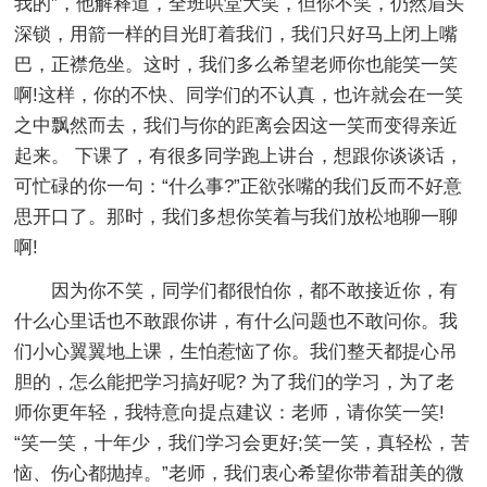
我的”，他解释道，全班哄堂大笑，但你不笑，仍然眉头
深锁，用箭一样的目光盯着我们，我们只好马上闭上嘴
巴，正襟危坐。这时，我们多么希望老师你也能笑一笑
啊!这样，你的不快、同学们的不认真，也许就会在一笑
之中飘然而去，我们与你的距离会因这一笑而变得亲近
起来。 下课了，有很多同学跑上讲台，想跟你谈谈话，
可忙碌的你一句：“什么事?”正欲张嘴的我们反而不好意
思开口了。那时，我们多想你笑着与我们放松地聊一聊
啊!
因为你不笑，同学们都很怕你，都不敢接近你，有
什么心里话也不敢跟你讲，有什么问题也不敢问你。我
们小心翼翼地上课，生怕惹恼了你。我们整天都提心吊
胆的，怎么能把学习搞好呢? 为了我们的学习，为了老
师你更年轻，我特意向提点建议：老师，请你笑一笑!
“笑一笑，十年少，我们学习会更好;笑一笑，真轻松，苦
恼、伤心都抛掉。”老师，我们衷心希望你带着甜美的微