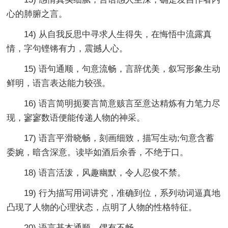
心的肺腑之言。
14) 从自我反思中寻求人生得失，在悔悟中流露真
情，字句铿锵有力，震撼人心。
15) 语句通顺，句意流畅，言辞优美，叙写形象生动
鲜明，语言表达能力较强。
16) 语言简明扼要言简意赅言至意达精炼有力笔力尽
现，寥寥数语便能传递人物的神采。
17) 语言平滑晓畅，刻画细致，描写生动;句意含蓄
委婉，暗含深意。读毕如酒后余香，不绝于口。
18) 语言活泼，风趣幽默，令人忍俊不禁。
19) 行为描写用词讲究，准确到位，系列动词逼真地
凸现了人物的心理状态，点明了人物的性格特征。
20) 语言基本通顺，偶有不畅。