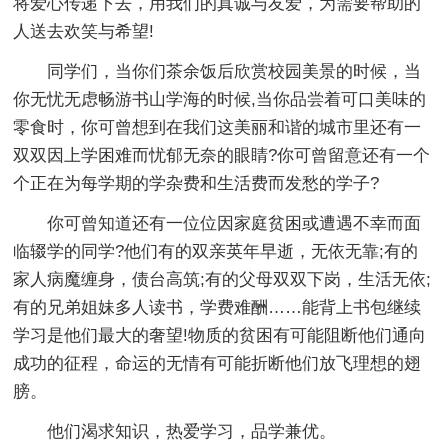
将爱心传递下去，用我们的真诚与友爱，为需要帮助的
人送去欢笑与希望!
同学们，当你们茶余饭后欣赏校园美景的时候，当
你无忧无虑畅游书山学海的时候,当你品尝着可口美味的
零食时，你可曾想到在我们这美丽和谐的城市里还有一
双双因上学困难而忧郁无奈的眼睛?你可曾留意还有一个
个正在为每学期的学杂费和生活费而发愁的学子?
你可曾知道还有一位位因家庭贫困或遭遇不幸而面
临辍学的同学?他们有的双亲英年早逝，无依无靠;有的
家人病魔缠身，债台高筑;有的父母双双下岗，生活无依;
有的兄弟姐妹多人读书，学费难酬……能背上书包继续
学习是他们最大的奢望!物质的贫困有可能阻断他们通向
成功的征程，命运的无情有可能折断他们放飞理想的翅
膀。
他们渴求知识，热爱学习，品学兼优。