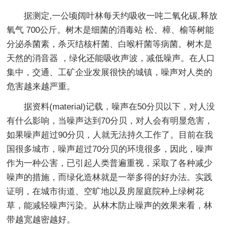
据测定,一公顷阔叶林每天约吸收一吨二氧化碳,释放
氧气 700公斤。树木是细菌的消毒站 松、樟、榆等树能
分泌杀菌素，杀灭结核杆菌、白喉杆菌等病菌。树木是
天然的消音器 ，绿化还能吸收声波，减低噪声。在人口
集中，交通、工矿企业发展很快的城镇，噪声对人类的
危害越来越严重。
据资料(material)记载，噪声在50分贝以下，对人没
有什么影响，当噪声达到70分贝，对人会有明显危害，
如果噪声超过90分贝，人就无法持久工作了。目前在我
国很多城市，噪声超过70分贝的环境很多，因此，噪声
作为一种公害，已引起人类普遍重视，采取了各种减少
噪声的措施，而绿化造林就是一举多得的好办法。实践
证明，在城市街道、空旷地以及房屋庭院种上绿树花
草，能减轻噪声污染。从林木防止噪声的效果来看，林
带越宽越密越好。