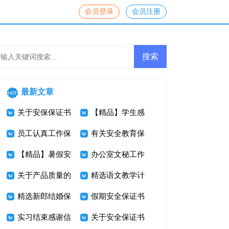
会员登录
会员注册
最新文章
关于安保保证书
【精品】学生感
4篇
员工认真工作保
谢信4篇
有关安全教育保
证书
【精品】暑假安
证书3篇
办公室文秘工作
全保证书四篇
关于产品质量的
总结
精选语文教学计
保证书
精选新郎结婚保
划集锦五篇
假期安全保证书
证书四篇
实习结束感谢信
模板合集10篇
关于安全保证书