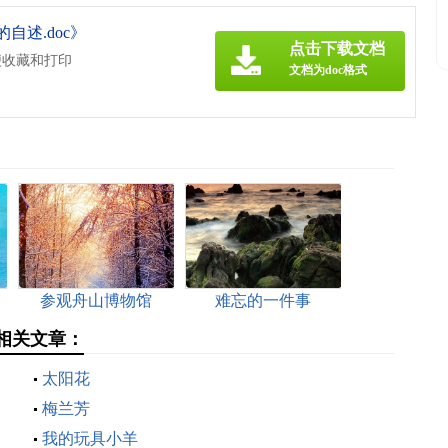
自述.doc》
点击下载文档
便收藏和打印
文档为doc格式
参观舟山博物馆
难忘的一件事
】相关文章：
太阳花
梅兰芳
我的玩具小羊