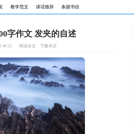
文
教学范文
讲话致辞
条据书信
00字作文 发夹的自述
:40:23
阅读全文
下载本文