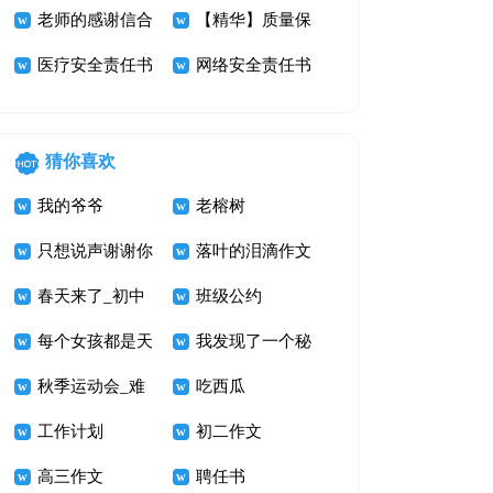
老师的感谢信合
汇总九篇
【精华】质量保
集5篇
医疗安全责任书
证书四篇
网络安全责任书
猜你喜欢
我的爷爷
老榕树
只想说声谢谢你
落叶的泪滴作文
600字
春天来了_初中
1000字
班级公约
写景的作文
每个女孩都是天
我发现了一个秘
使
秋季运动会_难
密
吃西瓜
忘的运动会作文
工作计划
初二作文
900字
高三作文
聘任书