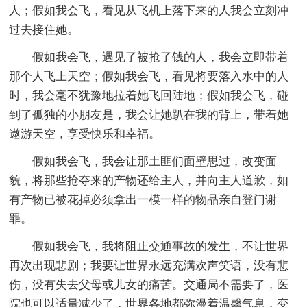
人；假如我会飞，看见从飞机上落下来的人我会立刻冲
过去接住她。
假如我会飞，遇见了被抢了钱的人，我会立即带着
那个人飞上天空；假如我会飞，看见将要落入水中的人
时，我会毫不犹豫地拉着她飞回陆地；假如我会飞，碰
到了孤独的小朋友是，我会让她趴在我的背上，带着她
遨游天空，享受快乐和幸福。
假如我会飞，我会让那土匪们面壁思过，改变面
貌，将那些抢夺来的产物还给主人，并向主人道歉，如
有产物已被花掉必须拿出一模一样的物品亲自登门谢
罪。
假如我会飞，我将阻止交通事故的发生，不让世界
再次出现悲剧；我要让世界永远充满欢声笑语，没有悲
伤，没有失去父母或儿女的痛苦。交通局不需要了，医
院也可以适量减少了，世界各地都弥漫着温馨气息，变