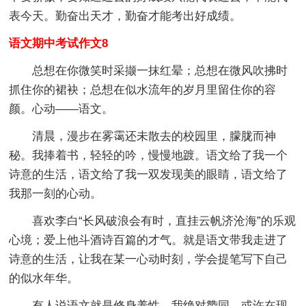
表今天。勤奋出天才，勤奋才能考出好成绩。
语文期中考试作文8
总想在你微笑时采撷一抹红晕；总想在微风吹拂时
抓住你的裙袂；总想在似水流年的岁月里留住你的容
颜。心动——语文。
清晨，漫步在雾霭还未散去的校园里，朦胧而神
秘。我捧着书，轻轻的吟，慢慢地踱。语文给了我一个
诗意的生活，语文给了我一双发现美的眼睛，语文给了
我那一刻的心动。
喜欢李白“长风破浪会有时，直挂云帆济沧海”的乐观
心境；爱上他斗酒诗百篇的才气。就是语文带我走进了
诗意的生活，让我在某一心动时刻，学会提笔写下自己
的似水年华。
有人说语文就是修身养性，我绝对赞同。或许在现