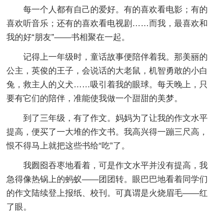
每一个人都有自己的爱好。有的喜欢看电影；有的
喜欢听音乐；还有的喜欢看电视剧……而我，最喜欢和
我的好“朋友”——书相聚在一起。
记得上一年级时，童话故事便陪伴着我。那美丽的
公主，英俊的王子，会说话的大老鼠，机智勇敢的小白
兔，救主人的义犬……吸引着我的眼球。每天晚上，只
要有它们的陪伴，准能使我做一个甜甜的美梦。
到了三年级，有了作文。妈妈为了让我的作文水平
提高，便买了一大堆的作文书。我高兴得一蹦三尺高，
恨不得马上就把这些书给“吃”了。
我囫囵吞枣地看着，可是作文水平并没有提高，我
急得像热锅上的蚂蚁——团团转。眼巴巴地看着同学们
的作文陆续登上报纸、校刊。可真谓是火烧眉毛——红
了眼。