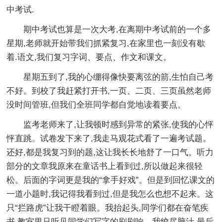
中考试.
期中考试也算是一次大考,在离期中考试前的一个多
星期,老师就开始带我们抓紧复习,在家里也一刻没有歇
着.语文,我们复习字词、要点、作文和课文。
星期五到了,我的心绷得像快要离弦的箭,生怕自己考
不好。到校了我赶紧打开书,一页、二页、三页虽然老师
没时间管班,但我们全班同学都自觉地读着要点。
监考老师来了,让我顿时感到异常的紧张,使我的心怦
怦直跳。试卷发下来了,我走马观花式看了一遍考试题。
还好,都是我复习到的题,这让我长长地舒了一口气。听力
部分的文章我原来在童话书上看到过,所以做起来很轻
松。后面的字词更是我的“拿手好戏”。但是到回忆课文的
一道小题时,我记得我看到过,但是我怎么也想不起来。这
只“拦路虎”让我干瞪着眼。我抬起头,同学们都在奋笔疾
书,教室里只听见同学们写字的刷刷响。我绞尽脑汁,最后