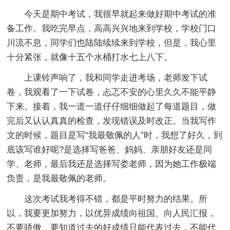
今天是期中考试，我很早就起来做好期中考试的准
备工作。我吃完早点，高高兴兴地来到学校，学校门口
川流不息，同学们也陆陆续续来到学校，但是，我心里
十分紧张，就像十五个水桶打水七上八下。
上课铃声响了，我和同学走进考场，老师发下试
卷，我观看了一下试卷，忐忑不安的心里久久不能平静
下来。接着，我一道一道仔仔细细做起了每道题目，做
完后又认认真真的检查，发现错误及时改正。当我写作
文的时候，题目是写“我最敬佩的人”时，我想了好久，到
底该写谁好呢?是选择写爸爸、妈妈、亲朋好友还是同
学、老师，最后我还是选择写娄老师，因为她工作极端
负责，是我最敬佩的老师。
这次考试我考得不错，都是平时努力的结果。所
以，我要更加努力，以优异成绩向祖国、向人民汇报，
不要骄傲，要知道过去的好成绩只能代表过去，不能代