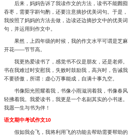
后来，妈妈告诉了我读作文的方法，读书不能囫囵
吞枣，需要字斟句酌，还要注意摘抄优美词句。于是，
我按照了妈妈的方法去做，边读还边摘抄文中的优美词
句，并运用到作文中。
果然，上四年级的时候，我的作文水平可谓是芝麻
开花——节节高。
我更热爱读书了，感觉书不仅是朋友，还是老师。
书在我难过时安慰我，失败时鼓励我，高兴时，告诫我
不要骄傲，所谓：虚心万事能成，自满十事九空。
书像阳光照耀着我，书像小雨滋润着我，书像春风
轻拂着我。我爱读书，我更是一个名副其实的小书迷。
我愿一生与书为伴！
语文期中考试作文10
假如我会飞，我将利用飞的功能去帮助需要帮助的