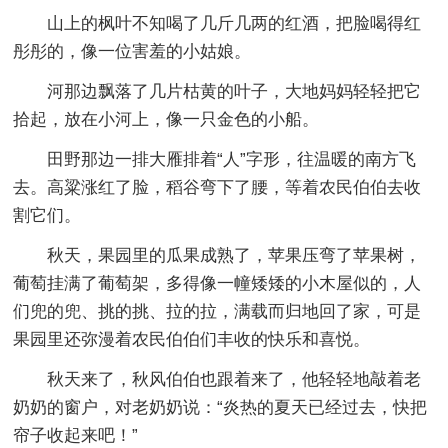
山上的枫叶不知喝了几斤几两的红酒，把脸喝得红
彤彤的，像一位害羞的小姑娘。
河那边飘落了几片枯黄的叶子，大地妈妈轻轻把它
拾起，放在小河上，像一只金色的小船。
田野那边一排大雁排着“人”字形，往温暖的南方飞
去。高粱涨红了脸，稻谷弯下了腰，等着农民伯伯去收
割它们。
秋天，果园里的瓜果成熟了，苹果压弯了苹果树，
葡萄挂满了葡萄架，多得像一幢矮矮的小木屋似的，人
们兜的兜、挑的挑、拉的拉，满载而归地回了家，可是
果园里还弥漫着农民伯伯们丰收的快乐和喜悦。
秋天来了，秋风伯伯也跟着来了，他轻轻地敲着老
奶奶的窗户，对老奶奶说：“炎热的夏天已经过去，快把
帘子收起来吧！”