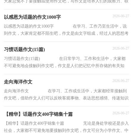
大家总免不了要接触或使用作文吧，写作文是培养人们的观察力、联
想力、想象力、思考力和记忆力的重要手段
2026-06-27
以感恩为话题的作文1000字
以感恩为话题的作文1000字 在学习、工作乃至生活中，说
到作文，大家肯定都不陌生吧，作文是由文字组成，经过人的思想考
虑，通过语言组织来表达一个主题意义的文体。你
2026-06-27
习惯话题作文(15篇)
习惯话题作文(15篇) 在日常学习、工作和生活中，大家都
不可避免地会接触到作文吧，作文是人们把记忆中所存储的有关知
识、经验和思想用书面形式表达出来的记叙方
2026-06-27
走向海洋作文
走向海洋作文 在学习、工作或生活中，大家都经常接触到
作文吧，借助作文人们可以反映客观事物、表达思想感情、传递知识
信息。那么问题来了，到底应如何写一篇优秀
2026-06-27
【精华】话题作文400字锦集十篇
【精华】话题作文400字锦集十篇 无论是身处学校还是步入
社会，大家都不可避免地要接触到作文吧，作文可分为小学作文、中