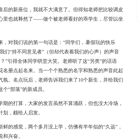
靠后的新座位，我就不大满意了。但得知老师把比较调皮
心里也就释然了——做个被老师看好的乖学生，尽管以坐
来，对我们说的第一句话是：“同学们，暑假玩的快乐
与我们“持不同意见者”（但却代表着我们的心声）的声音
？”引得全体同学哄堂大笑。老师听了这“另类”的话语
花名册点起名来。当一个个熟悉的名字和熟悉的声音此起
气氛。名点玩后，老师告诉我们来了10个新生，并给我们
个“部落”的新成员。
学期的打算，大家的发言虽然不算涌跃，但也没大冷场，
计划，颇给人启发。
新鲜的感觉，两个多月没上学，仿佛有半年似的“久远”，
悦和兴奋。