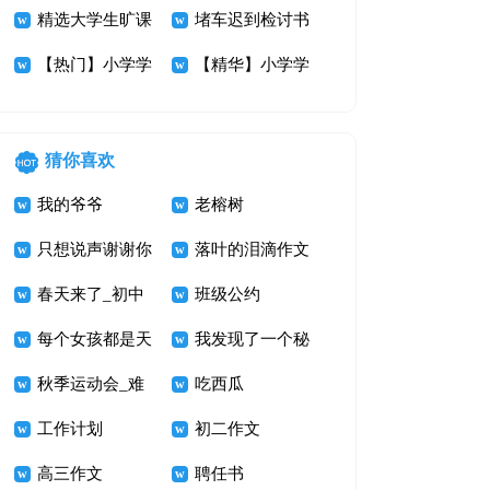
总九篇
精选大学生旷课
生检讨书范文集
堵车迟到检讨书
检讨书锦集9篇
【热门】小学学
合5篇
汇编7篇
【精华】小学学
生检讨书模板合
生检讨书4篇
集十篇
猜你喜欢
我的爷爷
老榕树
只想说声谢谢你
落叶的泪滴作文
600字
春天来了_初中
1000字
班级公约
写景的作文
每个女孩都是天
我发现了一个秘
使
秋季运动会_难
密
吃西瓜
忘的运动会作文
工作计划
初二作文
900字
高三作文
聘任书