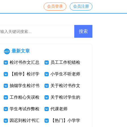
会员登录
会员注册
最新文章
检讨书作文汇总
员工工作犯错检
七篇
【精华】检讨学
讨书范文
小学生不听老师
生的检讨书合集
抽烟学生检讨书
的话检讨书
关于检讨书作文
七篇
6篇
工作粗心失误检
集锦九篇
关于检讨学生的
讨书
学生考试作弊检
检讨书范文合集
代课老师
讨书范文
因迟到检讨书汇
8篇
【热门】小学学