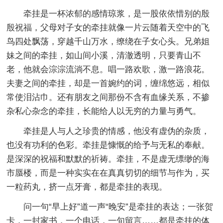
牵挂是一杯浓郁的感情琼浆，是一股依依惜别的殷
殷祝福，父母对子女的牵挂就像一片云随着天空中的飞
鸟四处飘荡，穿越千山万水，缭绕在子女心头。兄弟姐
妹之间的牵挂，如山间小溪，清澈透明，只要青山不
老，他就会淙淙流淌不息。唱一路欢歌，激一路浪花。
夫妻之间的牵挂，却是一首婉约的词，缠绵悠远，相似
常使泪沾巾。还有朋友之间那份不含有血缘关系，不掺
杂私心杂念的牵挂，长能给人以无穷的力量与勇气。
牵挂是人与人之珍贵的情感，他没有虚伪的杂质，
也没有功利的色彩。牵挂是慷慨的给予与无私的奉献。
是深深的祝福和默默的祈祷。牵挂，不是虚无缥缈的海
市蜃楼，而是一种实实在在真真切切的细节与作为，买
一粒药丸，挤一点牙膏，都是牵挂的表现。
问一句“早上好”道一声“晚安”是牵挂的表达；一张贺
卡，一封家书，一个电话，一句留言……都是牵挂的体