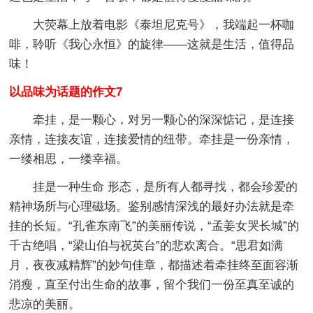
大荧幕上放着电影《泰坦尼克号》，我端起一杯咖
啡，聆听《我心永恒》的旋律——这就是生活，值得品
味！
以品味为话题的作文7
牵挂，是一颗心，对另一颗心的深深惦记，是连接
亲情，连接友谊，连接爱情的纽带。牵挂是一份亲情，
一缕相思，一缕幸福。
挂是一种生命 形态，是所有人都寻找，都会珍爱的
精神场所与心理磁场。鉴别感情深浅的最好办法就是牵
挂的长短。“孔雀东南飞”的美丽传说，“孟姜女哭长城”的
千古绝唱，“梁山伯与祝英台”的悲欢离合。“思君如满
月，夜夜减精辉”的妙句佳章，都描述着牵挂终至面容渐
消瘦，直至付出生命的故事，留个我们一份至真至诚的
悲凉的美丽。