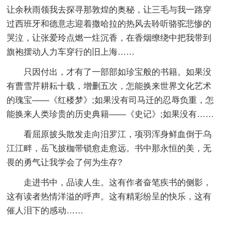
让余秋雨领我去探寻那敦煌的奥秘，让三毛与我一路穿
过西班牙和德意志迎着撒哈拉的热风去聆听骆驼悲惨的
哭泣，让张爱玲点燃一炷沉香，在香烟缭绕中把我带到
旗袍摆动人力车穿行的旧上海……
只因付出，才有了一部部如珍宝般的书籍。如果没
有曹雪芹耕耘十载，增删五次，怎能换来世界文化艺术
的瑰宝——《红楼梦》;如果没有司马迁的忍辱负重，怎
能换来人类珍贵的历史典籍——《史记》;如果没有……
看屈原披头散发走向汨罗江，项羽浑身鲜血倒于乌
江江畔，岳飞披枷带锁愈走愈远。书中那永恒的美，无
畏的勇气让我学会了何为生存?
走进书中，品读人生。这有作者奋笔疾书的侧影，
这有读者热情洋溢的呼声。这有精彩纷呈的快乐，这有
催人泪下的感动……