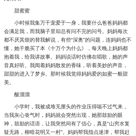
甜蜜蜜
小时候我集万千宠爱于一身，我要什么爸爸妈妈都
会满足我，而我脑子里却总有问不完的问号。妈妈每次
都不厌其烦的替我解说，有些“深奥”的问题，连妈妈也不
懂，她干脆买了本《十万个为什么》，每天晚上妈妈都
抱着我，给我讲故事。妈妈说话时仿佛在唱歌，她的声
音真好听。我闻着妈妈散发的香味，听着美妙的声音，
甜甜的进入了梦乡。那时候我觉得妈妈爱的如蜜一般甜
美。
酸溜溜
小学时，我被成堆无厘头的作业压得喘不过气来，
当我灰心丧气时，妈妈就会突然出现，她那鼓励的眼
神，鼓励的话语，让我突然间有了信心，真是“山穷水复
疑无路，柳暗花明又一村”。妈妈帮我指点迷津，帮我赶