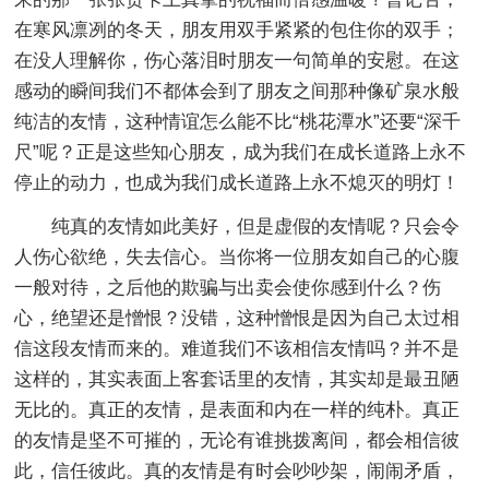
在寒风凛冽的冬天，朋友用双手紧紧的包住你的双手；
在没人理解你，伤心落泪时朋友一句简单的安慰。在这
感动的瞬间我们不都体会到了朋友之间那种像矿泉水般
纯洁的友情，这种情谊怎么能不比“桃花潭水”还要“深千
尺”呢？正是这些知心朋友，成为我们在成长道路上永不
停止的动力，也成为我们成长道路上永不熄灭的明灯！
纯真的友情如此美好，但是虚假的友情呢？只会令
人伤心欲绝，失去信心。当你将一位朋友如自己的心腹
一般对待，之后他的欺骗与出卖会使你感到什么？伤
心，绝望还是憎恨？没错，这种憎恨是因为自己太过相
信这段友情而来的。难道我们不该相信友情吗？并不是
这样的，其实表面上客套话里的友情，其实却是最丑陋
无比的。真正的友情，是表面和内在一样的纯朴。真正
的友情是坚不可摧的，无论有谁挑拨离间，都会相信彼
此，信任彼此。真的友情是有时会吵吵架，闹闹矛盾，