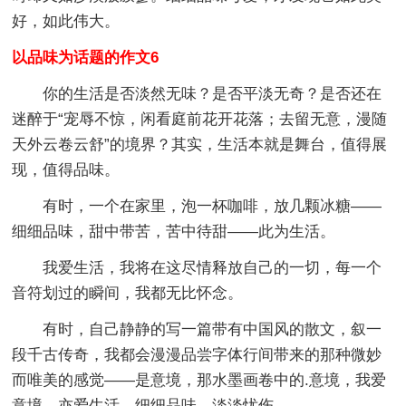
好，如此伟大。
以品味为话题的作文6
你的生活是否淡然无味？是否平淡无奇？是否还在
迷醉于“宠辱不惊，闲看庭前花开花落；去留无意，漫随
天外云卷云舒”的境界？其实，生活本就是舞台，值得展
现，值得品味。
有时，一个在家里，泡一杯咖啡，放几颗冰糖——
细细品味，甜中带苦，苦中待甜——此为生活。
我爱生活，我将在这尽情释放自己的一切，每一个
音符划过的瞬间，我都无比怀念。
有时，自己静静的写一篇带有中国风的散文，叙一
段千古传奇，我都会漫漫品尝字体行间带来的那种微妙
而唯美的感觉——是意境，那水墨画卷中的.意境，我爱
意境，亦爱生活。细细品味，淡淡忧伤。