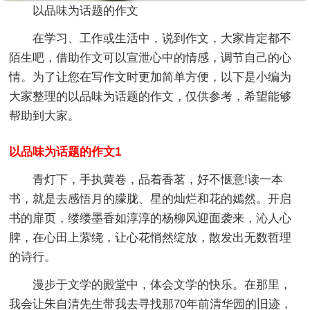
以品味为话题的作文
在学习、工作或生活中，说到作文，大家肯定都不
陌生吧，借助作文可以宣泄心中的情感，调节自己的心
情。为了让您在写作文时更加简单方便，以下是小编为
大家整理的以品味为话题的作文，仅供参考，希望能够
帮助到大家。
以品味为话题的作文1
青灯下，手执黄卷，品着香茗，好不惬意!读一本
书，就是去感悟月的朦胧、星的灿烂和花的嫣然。开启
书的扉页，缕缕墨香如淳淳的杨柳风迎面袭来，沁人心
脾，在心田上萦绕，让心花悄然绽放，散发出无数哲理
的诗行。
漫步于文学的殿堂中，体会文学的快乐。在那里，
我会让朱自清先生带我去寻找那70年前清华园的旧迹，