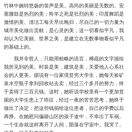
竹林中婉转悠扬的笛声是美。高尚的美丽是无数的。安
塞腰鼓是热烈的美；羚羊之死是壮烈的美；印度舞蹈是
激情的美。清洁工每天早出晚归，尽自己的一切力量为
城市美化做出贡献，是心灵的美，这一切看似平凡，我
却认为它美丽。世界之美，是建立在无数事物看似平凡
的基础上的。
我并非哲人，只能用粗略的语言，稀疏的文字描绘
我所见到的美。时装是美，建筑是美，关爱他人心系社
会的人更美。据说有一位家境贫穷大学生，她每天捡矿
泉水空瓶子拿到回收站去卖，经过三个多月的努力，终
于卖得了三百元钱。这时，她听说学校里有一个更加贫
困的大学生患上了癌症，经过一夜的苦苦思考，她终于
做出了决定：把这些钱捐给这位患者，自己的学费以后
再挣。在她慰问偏僻山区的孩子途中，不幸出了车祸。
一个生命就这样离开了人间，陨落在宇宙中。我哭了。