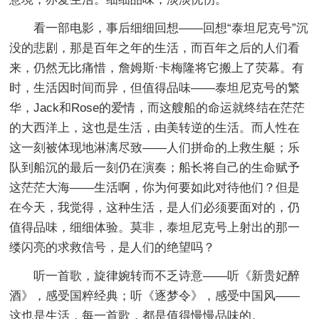
看一部电影，事后细细回想——回想“泰坦尼克号”沉
没的悲剧，那是百年之年的生活，而百年之后的人们看
来，仍然无比痛惜，詹姆斯·卡梅隆将它搬上了荧幕。有
时，生活因时间而异，但值得品味——泰坦尼克号的繁
华，Jack和Rose的爱情，而这艘船的命运就终结在茫茫
的大西洋上，这也是生活，由美转逆的生活。而人性在
这一刻被体现地淋漓尽致——人们拼命的上救生艇；乐
队到船沉的最后一刻仍在演奏；船长将自己的生命赋予
这茫茫大海——生活啊，你为何要如此对待他们？但是
在今天，我觉得，这种生活，是人们必须要面对的，仍
值得品味，细细体验。莫非，泰坦尼克号上射出的那一
缕闪亮的求救信号，是人们的绝望吗？
听一首歌，旋律婉转而不乏诗意——听《新贵妃醉
酒》，感受国粹经典；听《逐梦令》，感受中国风——
这也是生活，每一首歌，都是值得慢慢品味的。